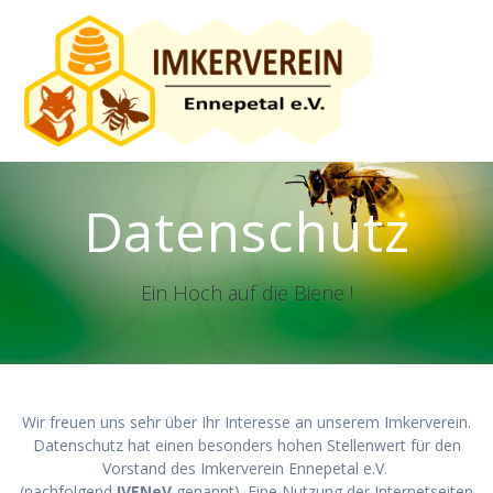
Skip
to
content
Datenschutz
Ein Hoch auf die Biene !
Wir freuen uns sehr über Ihr Interesse an unserem Imkerverein.
Datenschutz hat einen besonders hohen Stellenwert für den
Vorstand des Imkerverein Ennepetal e.V.
(nachfolgend
IVENeV
genannt). Eine Nutzung der Internetseiten